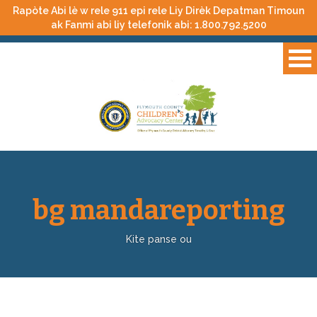
Rapòte Abi lè w rele 911 epi rele Liy Dirèk Depatman Timoun
ak Fanmi abi liy telefonik abi:
1.800.792.5200
bg mandareporting
Kite panse ou