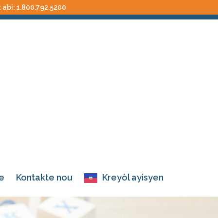
k abi:
1.800.792.5200
e
Kontakte nou
Kreyòl ayisyen