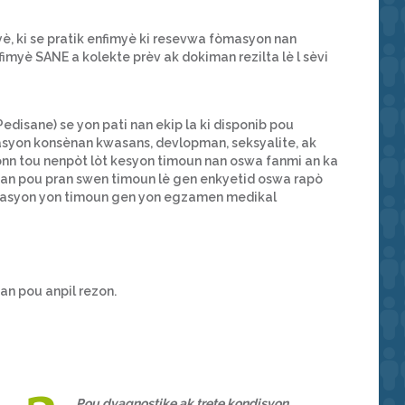
, ki se pratik enfimyè ki resevwa fòmasyon nan
imyè SANE a kolekte prèv ak dokiman rezilta lè l sèvi
disane) se yon pati nan ekip la ki disponib pou
asyon konsènan kwasans, devlopman, seksyalite, ak
nn tou nenpòt lòt kesyon timoun nan oswa fanmi an ka
n pou pran swen timoun lè gen enkyetid oswa rapò
ndasyon yon timoun gen yon egzamen medikal
an pou anpil rezon.
Pou dyagnostike ak trete kondisyon