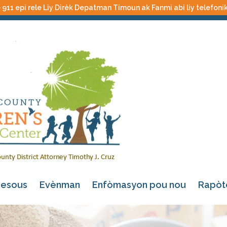
 911 epi rele Liy Dirèk Depatman Timoun ak Fanmi abi liy telefoni
esous
Evènman
Enfòmasyon pou nou
Rapòt