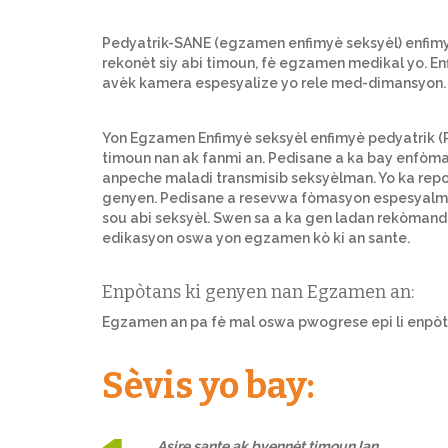
Pedyatrik-SANE (egzamen enfimyè seksyèl) enfimyè
rekonèt siy abi timoun, fè egzamen medikal yo. Enf
avèk kamera espesyalize yo rele med-dimansyon.
Yon Egzamen Enfimyè seksyèl enfimyè pedyatrik (Pe
timoun nan ak fanmi an. Pedisane a ka bay enfòm
anpeche maladi transmisib seksyèlman. Yo ka repo
genyen. Pedisane a resevwa fòmasyon espesyalma
sou abi seksyèl. Swen sa a ka gen ladan rekòma
edikasyon oswa yon egzamen kò ki an sante.
Enpòtans ki genyen nan Egzamen an:
Egzamen an pa fè mal oswa pwogrese epi li enpòt
Sèvis yo bay:
Asire sante ak byennèt timoun lan