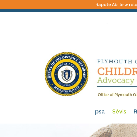
Rapòte Abi lè w rele
psa
Sèvis
R