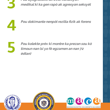
medikal ki ka gen rapò ak agresyon seksyèl
Pou dokimante nenpòt rezilta fizik ak forens
Pou kolekte prèv ki montre ka prezan sou kò
timoun nan (si yo fè egzamen an nan 72
èdtan)