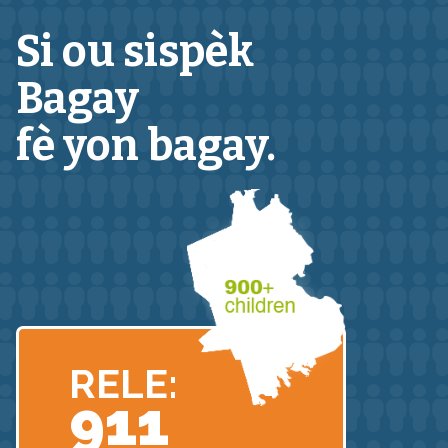
Si ou sispèk
Bagay
fè yon bagay.
RELE:
911