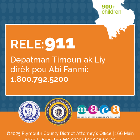
911
RELE:
Depatman Timoun
ak Liy
dirèk pou Abi Fanmi:
1.800.792.5200
©2025 Plymouth County District Attorney´s Office | 166 Main
Street | Brockton, MA 02301 |
508.584.8120