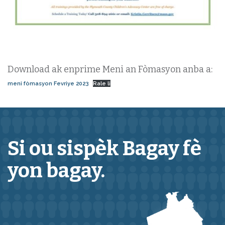
Download ak enprime Meni an Fòmasyon anba a:
meni fòmasyon Fevriye 2023
Rale li
Si ou sispèk
Bagay
fè
yon bagay.