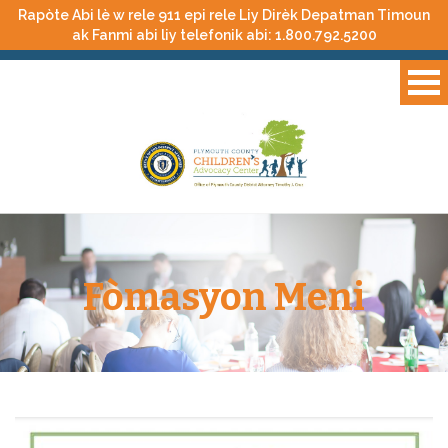
Rapòte Abi lè w rele 911 epi rele Liy Dirèk Depatman Timoun
ak Fanmi abi liy telefonik abi:
1.800.792.5200
Fòmasyon Meni