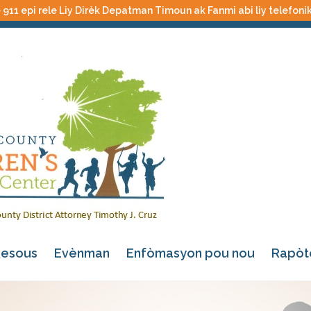
 911 epi rele Liy Dirèk Depatman Timoun ak Fanmi abi liy telefoni
esous
Evènman
Enfòmasyon pou nou
Rapòt