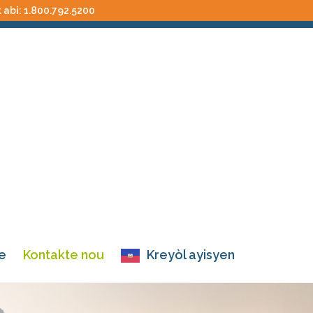
k abi:
1.800.792.5200
e
Kontakte nou
Kreyòl ayisyen