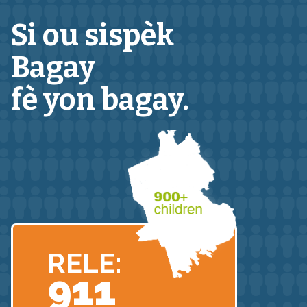
Si ou sispèk
Bagay
fè yon bagay.
RELE:
911