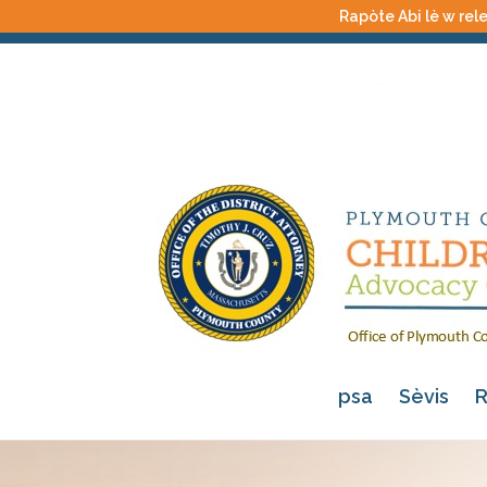
Rapòte Abi lè w rele
psa
Sèvis
R