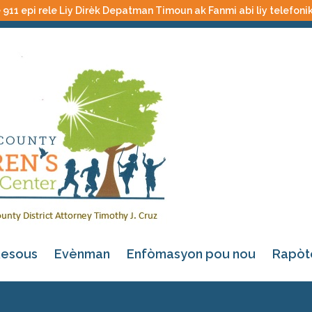
 911 epi rele Liy Dirèk Depatman Timoun ak Fanmi abi liy telefoni
esous
Evènman
Enfòmasyon pou nou
Rapòt