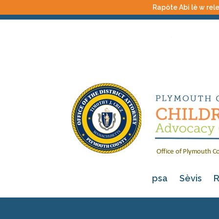
Rapòte Abi lè w rele
psa
Sèvis
R