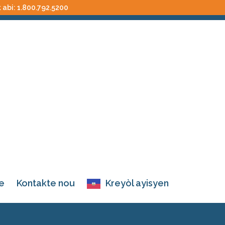
k abi:
1.800.792.5200
e
Kontakte nou
Kreyòl ayisyen