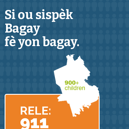
Si ou sispèk
Bagay
fè yon bagay.
RELE:
911