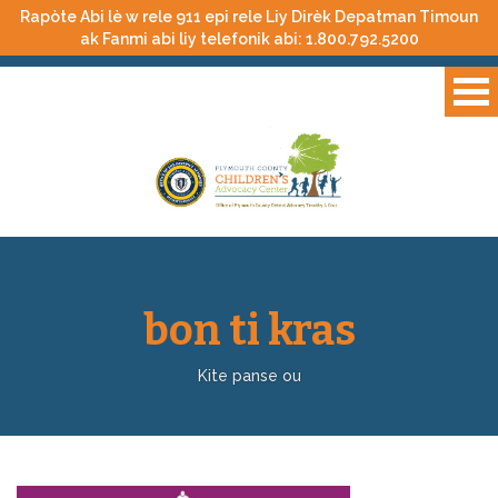
Rapòte Abi lè w rele 911 epi rele Liy Dirèk Depatman Timoun
ak Fanmi abi liy telefonik abi:
1.800.792.5200
bon ti kras
Kite panse ou