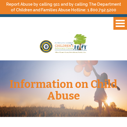
Report Abuse by calling 911 and by calling The Department
of Children and Families Abuse Hotline:
1.800.792.5200
Information on Child
Abuse