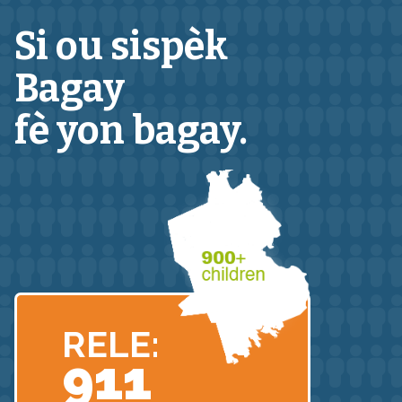
Si ou sispèk
Bagay
fè yon bagay.
RELE:
911