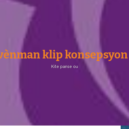
vènman klip konsepsyon 
Kite panse ou