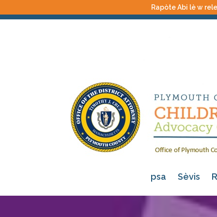
Rapòte Abi lè w rele
psa
Sèvis
R