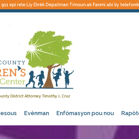
 911 epi rele Liy Dirèk Depatman Timoun ak Fanmi abi liy telefoni
esous
Evènman
Enfòmasyon pou nou
Rapòt