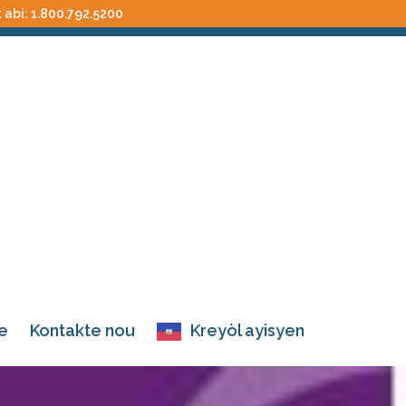
k abi:
1.800.792.5200
e
Kontakte nou
Kreyòl ayisyen