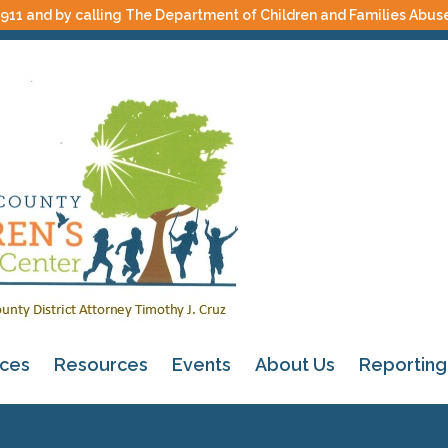
 911 and by calling The Department of Children and Families Abus
ices
Resources
Events
About Us
Reporting