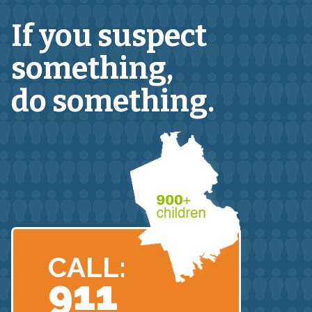
If you suspect
something,
do something.
CALL:
911