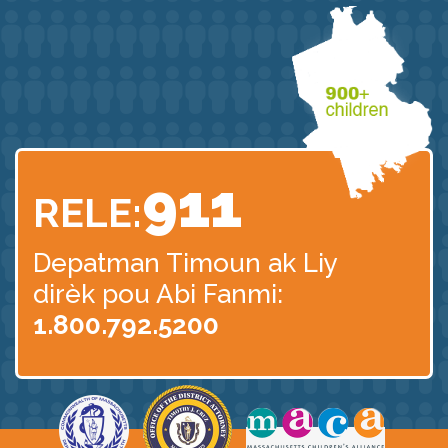
911
RELE:
Depatman Timoun
ak Liy
dirèk pou Abi Fanmi:
1.800.792.5200