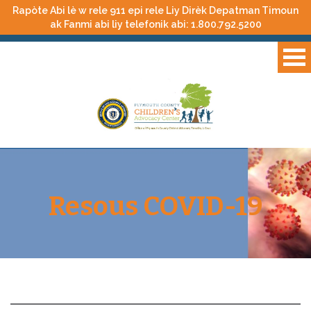
Rapòte Abi lè w rele 911 epi rele Liy Dirèk Depatman Timoun
ak Fanmi abi liy telefonik abi:
1.800.792.5200
Resous COVID-19