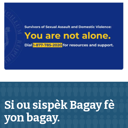
Si ou sispèk
Bagay
fè
yon bagay.