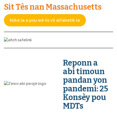
Sit Tès nan Massachusetts
klike la a pou wè lis vil alfabetik la
Reponn a
abi timoun
pandan yon
pandemi: 25
Konsèy pou
MDTs