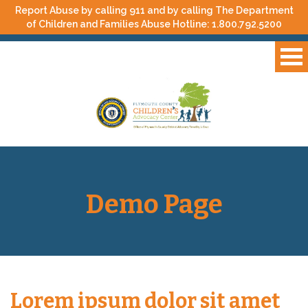
Report Abuse by calling 911 and by calling The Department
of Children and Families Abuse Hotline:
1.800.792.5200
Demo Page
Lorem ipsum dolor sit amet