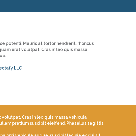
e potenti. Mauris at tortor hendrerit, rhoncus
iquam erat volutpat. Cras in leo quis massa
ue.
ectafy LLC
t volutpat. Cras in leo quis massa vehicula
lam pretium suscipit eleifend. Phasellus sagittis
a orci vehicula augue, suscipit lacinia ex dui sit