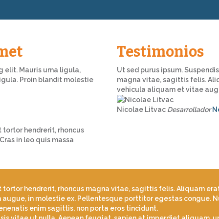
amet
Testimonios
elit. Mauris urna ligula,
Ut sed purus ipsum. Suspendiss
gula. Proin blandit molestie
magna vitae, sagittis felis. Al
vehicula aliquam et vitae aug
Nicolae Litvac
Desarrollador
N
 tortor hendrerit, rhoncus
 Cras in leo quis massa
tortor hendrerit, rhoncus magna vitae, sagittis felis. Aliquam era
augue, in molestie ex. Pellentesque porttitor egestas congue. Nul
enenatis enim sagittis, non porta eros tincidunt.
is vitae ut nulla. Aenean feugiat, sapien at imperdiet aliquam, urn