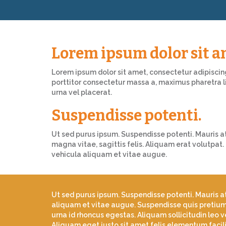
Lorem ipsum dolor sit 
Lorem ipsum dolor sit amet, consectetur adipiscing 
porttitor consectetur massa a, maximus pharetra li
urna vel placerat.
Suspendisse potenti.
Ut sed purus ipsum. Suspendisse potenti. Mauris at
magna vitae, sagittis felis. Aliquam erat volutpat.
vehicula aliquam et vitae augue.
Ut sed purus ipsum. Suspendisse potenti. Mauris at 
aliquam et vitae augue. Suspendisse quis pretium 
urna id rhoncus egestas. Aliquam sollicitudin leo v
Aliquam eget justo sit amet felis elementum facilis