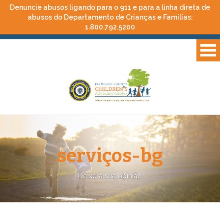
Denuncie abusos ligando para o 911 e para a linha direta de
abusos do Departamento de Crianças e Famílias:
1.800.792.5200
serviços-bg
Deixe a sua opinião